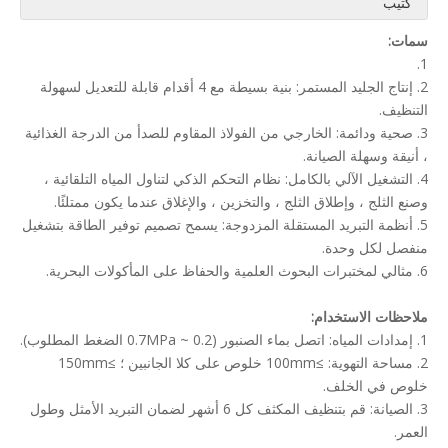
كتيب
سمات:
1.
2. إنتاج الجليد المستمر: بنية بسيطة مع 4 أقدام قابلة للتعديل لسهولة
التنظيف.
3. صحية ودائمة: الخارجي من الفولاذ المقاوم للصدأ من الدرجة الغذائية
، أنيقة وسهلة الصيانة.
4. التشغيل الآلي بالكامل: نظام التحكم الذكي لتناول المياه التلقائية ،
وصنع الثلج ، وإطلاق الثلج ، والتخزين ، والإغلاق عندما يكون ممتلئًا.
5. أنظمة التبريد المستقلة المزدوجة: يسمح تصميم توفير الطاقة بتشغيل
منفصل لكل وحدة.
6. مثالي لمختبرات البحوث العلمية والحفاظ على المأكولات البحرية.
ملاحظات الاستخدام:
1. إمدادات المياه: اتصل بماء الصنبور (0.2 ~ 0.7MPa الضغط المطلوب).
2. مساحة التهوية: ≥100mm خلوص على كلا الجانبين ؛ ≥150mm
خلوص في الخلف.
3. الصيانة: قم بتنظيف المكثف كل 6 أشهر لضمان التبريد الأمثل وطول
العمر.