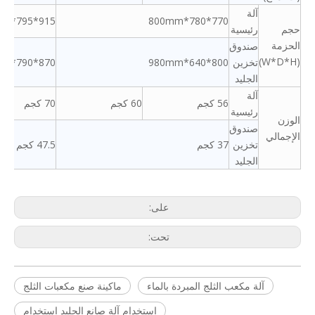
آلة
915*795*980mm
770*780*800mm
حجم
رئيسية
الحزمة
صندوق
(W*D*H)
تخزين
800*640*980mm
870*790*1020mm
الجليد
آلة
56 كجم
60 كجم
70 كجم
رئيسية
الوزن
صندوق
الإجمالي
تخزين
37 كجم
47.5 كجم
الجليد
على:
تحت:
آلة مكعب الثلج المبردة بالماء
ماكينة صنع مكعبات الثلج
استخدام آلة صانع الجليد استخدام