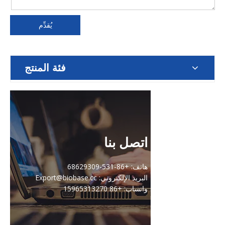
يُقدِّم
فئة المنتج
اتصل بنا
هاتف: +86-531-68629309
البريد الإلكتروني: Export@biobase.cc
واتساب: +86 15965313270