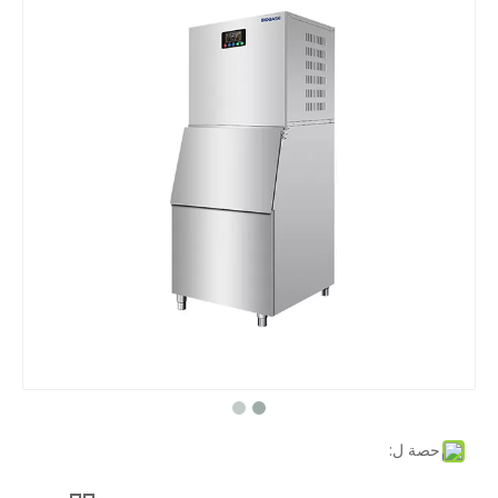
حصة ل: