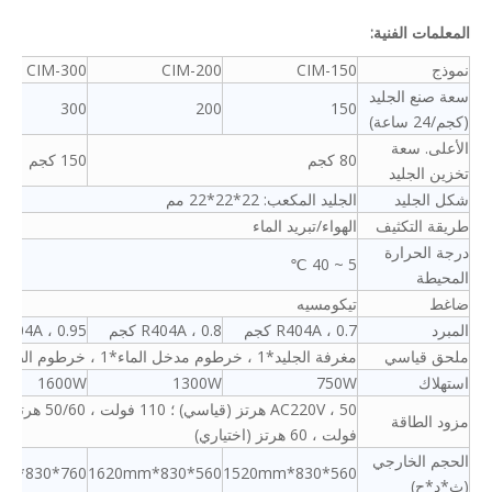
المعلمات الفنية:
نموذج
CIM-150
CIM-200
CIM-300
سعة صنع الجليد
300
200
150
(كجم/24 ساعة)
الأعلى. سعة
80 كجم
150 كجم
تخزين الجليد
شكل الجليد
الجليد المكعب: 22*22*22 مم
طريقة التكثيف
الهواء/تبريد الماء
درجة الحرارة
5 ~ 40 ℃
المحيطة
ضاغط
تيكومسيه
المبرد
R404A ، 0.7 كجم
R404A ، 0.8 كجم
R404A ، 0.95 كجم
ملحق قياسي
مغرفة الجليد*1 ، خرطوم مدخل الماء*1 ، خرطوم الصرف*1 ، غسالة ختم احتياطية*1
استهلاك
750W
1300W
1600W
مزود الطاقة
فولت ، 60 هرتز (اختياري)
الحجم الخارجي
760*830*1850mm
560*830*1620mm
560*830*1520mm
(ث*د*ح)