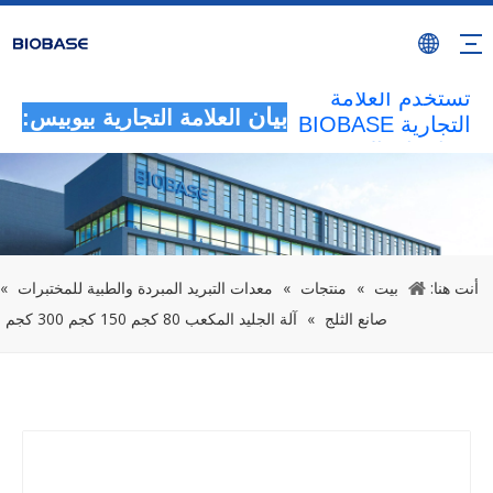
سيتم اعتبار جميع
الأنشطة غير
المصرح بها التي
تستخدم العلامة
بيان
التجارية BIOBASE
العلامة التجارية بيوبيس:
بمثابة انتهاك غير
قانوني.ستقوم
BIOBASE
بالتحقيق في
المسؤولية
القانونية.
أنت هنا:
بيت
»
منتجات
»
معدات التبريد المبردة والطبية للمختبرات
»
20240510
صانع الثلج
»
آلة الجليد المكعب 80 كجم 150 كجم 300 كجم