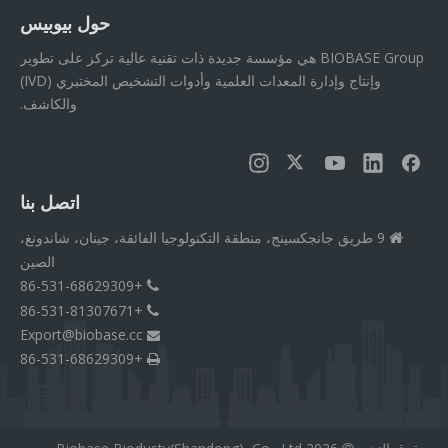
حول بيوبيس
BIOBASE Group هي مؤسسة جديدة ذات تقنية عالية تركز على تطوير
وإنتاج وإدارة المعدات العلمية وأدوات التشخيص المختبري (IVD)
والكاشف.
اتصل بنا
9 طريق جانجكسينج، منطقة التكنولوجيا الفائقة، جينان، شاندونغ،

الصين
+86-531-68629309

+86-531-81307671

Export@biobase.cc

+86-531-68629309
