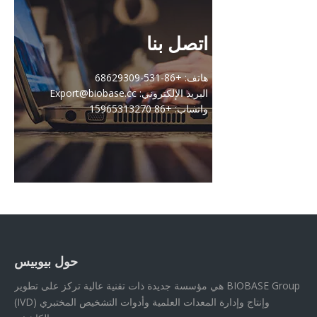
اتصل بنا
هاتف: +86-531-68629309
البريد الإلكتروني: Export@biobase.cc
واتساب: +86 15965313270
حول بيوبيس
BIOBASE Group هي مؤسسة جديدة ذات تقنية عالية تركز على تطوير
وإنتاج وإدارة المعدات العلمية وأدوات التشخيص المختبري (IVD)