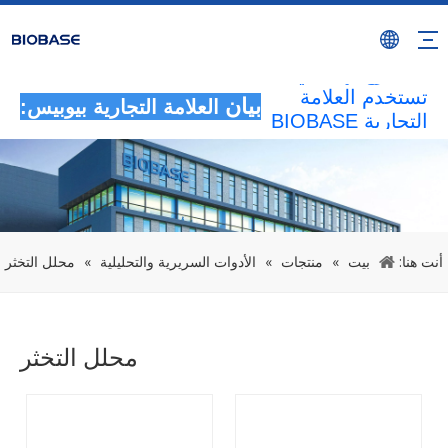
سيتم اعتبار جميع
الأنشطة غير
المصرح بها التي
تستخدم العلامة
بيان
العلامة التجارية بيوبيس:
التجارية BIOBASE
بمثابة انتهاك غير
قانوني.ستقوم
BIOBASE
بالتحقيق في
المسؤولية
القانونية.
أنت هنا:
بيت
»
منتجات
»
الأدوات السريرية والتحليلية
»
محلل التخثر
20240510
محلل التخثر