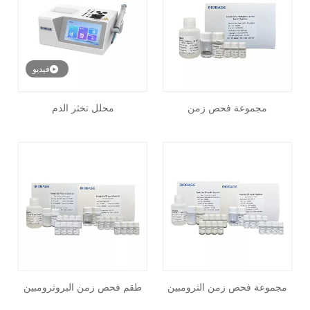
فيديو
مجموعة فحص زمن
محلل تخثر الدم
الثرومبوبلاستين الجزئي المنشط
(APTT).
مجموعة فحص زمن الثرومبين
طقم فحص زمن البروثرومبين
(PT).
(TT).