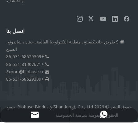
والكاشف.
اتصل بنا
9 طريق جانجكسينج، منطقة التكنولوجيا الفائقة، جينان، شاندونغ،

الصين
+86-531-68629309

+86-531-81307671

Export@biobase.cc

+86-531-68629309

حقوق النشر
2026
Biobase Biodusty(Shandong), Co., Ltd. جميع

الحقوق محفوظة
سياسة الخصوصية
网站网站建设公司
Export@biobase.cc
+8615965313270
Medical Silicone Tubing