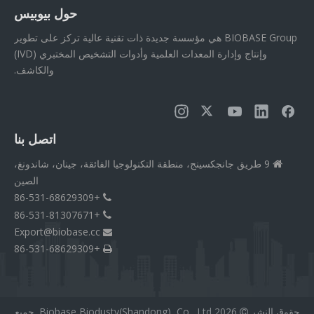
حول بيوبيس
BIOBASE Group هي مؤسسة جديدة ذات تقنية عالية تركز على تطوير
وإنتاج وإدارة المعدات العلمية وأدوات التشخيص المختبري (IVD)
والكاشف.
اتصل بنا
9 طريق جانجكسينج، منطقة التكنولوجيا الفائقة، جينان، شاندونغ،

الصين
+86-531-68629309

+86-531-81307671

Export@biobase.cc

+86-531-68629309

حقوق النشر
2026
Biobase Biodusty(Shandong), Co., Ltd. جميع
