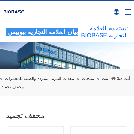
سيتم اعتبار جميع
الأنشطة غير
المصرح بها التي
تستخدم العلامة
بيان
العلامة التجارية بيوبيس:
التجارية BIOBASE
بمثابة انتهاك غير
قانوني.ستقوم
BIOBASE
بالتحقيق في
المسؤولية
القانونية.
أنت هنا:
بيت
»
منتجات
»
معدات التبريد المبردة والطبية للمختبرات
»
20240510
مجفف تجميد
مجفف تجميد