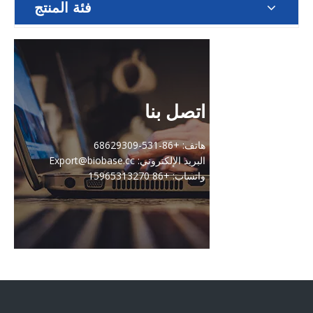
فئة المنتج
اتصل بنا
هاتف: +86-531-68629309
البريد الإلكتروني: Export@biobase.cc
واتساب: +86 15965313270