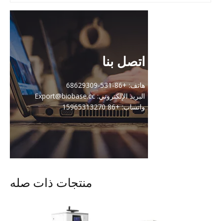
اتصل بنا
هاتف: +86-531-68629309
البريد الإلكتروني: Export@biobase.cc
واتساب: +86 15965313270
منتجات ذات صله