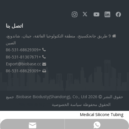
اتصل بنا
9 طريق جانجكسينج، منطقة التكنولوجيا الفائقة، جينان، شاندونغ،

الصين
+86-531-68629309

+86-531-81307671

Export@biobase.cc

+86-531-68629309

حقوق النشر
2026
Biobase Biodusty(Shandong), Co., Ltd. جميع

الحقوق محفوظة
سياسة الخصوصية
网站网站建设公司
Medical Silicone Tubing
Export@biobase.cc
+8615965313270