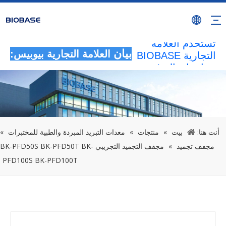
سيتم اعتبار جميع
الأنشطة غير
المصرح بها التي
تستخدم العلامة
التجارية BIOBASE
بيان
العلامة التجارية بيوبيس:
بمثابة انتهاك غير
قانوني.ستقوم
BIOBASE
بالتحقيق في
المسؤولية
القانونية.
أنت هنا:
بيت
»
منتجات
»
معدات التبريد المبردة والطبية للمختبرات
»
20240510
مجفف تجميد
»
مجفف التجميد التجريبي BK-PFD50S BK-PFD50T BK-
PFD100S BK-PFD100T