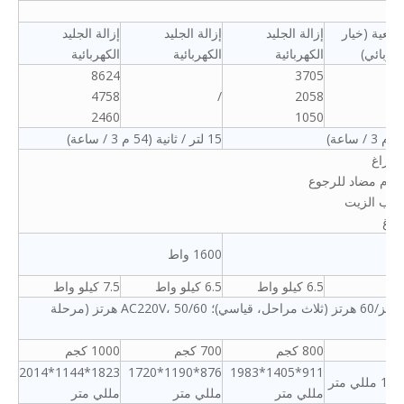
طبيعية (خيار
إزالة الجليد
إزالة الجليد
إزالة الجليد
كهربائي)
الكهربائية
الكهربائية
الكهربائية
8624
3705
4758
/
2058
2460
1050
15 لتر / ثانية (54 م 3 / ساعة)
 فراغ
ام مضاد للرجوع
باب الزيت
فراغ
1600 واط
6.5 كيلو واط
6.5 كيلو واط
7.5 كيلو واط
AC380V، 50 هرتز/60 هرتز (ثلاث مراحل، قياسي)؛ AC220V، 50/60 هرتز (مرحلة
ي)
800 كجم
700 كجم
1000 كجم
1823*1144*2014
876*1190*1720
911*1405*1983
مللي متر
مللي متر
مللي متر