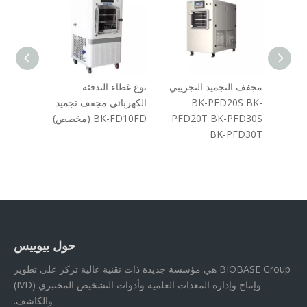
تجميد تجميد تجميد BK-
مجفف التجميد التجريبي
نوع غطاء التدفئة
مجفف ال
50
BK-PFD20S BK-
الكهربائي مجفف تجميد
FD1
PFD20T BK-PFD30S
BK-FD10FD (مخصص)
FD10EP
ET BK-
BK-PFD30T
D10EPT
حول بيوبيس
BIOBASE Group هي مؤسسة جديدة ذات تقنية عالية تركز على تطوير
وإنتاج وإدارة المعدات العلمية وأدوات التشخيص المختبري (IVD)
والكاشف.