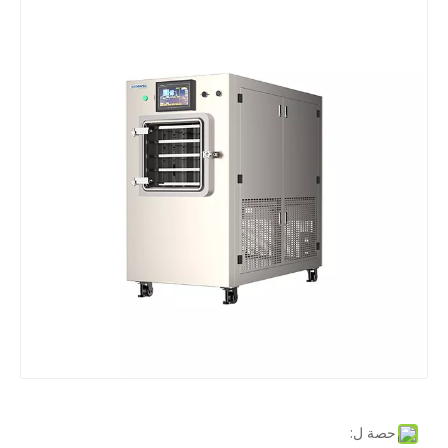
حصة ل: