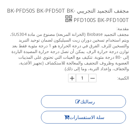
مجفف التجميد التجريبي BK-PFD50S BK-PFD50T BK-
PFD100S BK-PFD100T
مقدمة:
مجفف التجميد Biobase (الخزانة المربعة) مصنوع من مادة SUS304،
ويتم استخدام تسخين دوران زيت السيليكون لضمان توحيد التبريد
والتسخين للرف. الفرق في درجة الحرارة هو 1 درجة مئوية فقط بعد
توازن درجة حرارة الرف. يمكن أن تصل درجة حرارة المصيدة الباردة
إلى -80 درجة مئوية. تتكيف مع العينات التي تحتوي على المذيبات
العضوية وظروف التجفيف والمعالجة للاستكشاف (تجهيز الأغذية،
والجفاف، وإعداد التربة، وما إلى ذلك).
الكمية:
رسالتك
سلة الاستفسارات