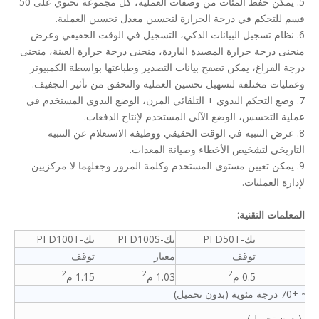
5. يمكن حفظ المئات من وصفات العملية، كل مجموعة تحتوي على 50
قسم للتحكم في درجة الحرارة لتحسين معدل تحسين العملية.
6. نظام تسجيل البيانات الذكي، التسجيل في الوقت الحقيقي وعرض
منحنى درجة حرارة المصيدة الباردة، منحنى درجة حرارة العينة، منحنى
درجة الفراغ، يمكن تصفح بيانات التصدير وطباعتها بواسطة الكمبيوتر
وعمليات مختلفة لتسهيل تحسين العملية والتحقق من تأثير التجفيف.
7. وضع التحكم اليدوي + التلقائي المرن، الوضع اليدوي المستخدم في
عملية التحسس، الوضع الآلي المستخدم لإنتاج الدفعات.
8. عرض التنبيه في الوقت الحقيقي ووظيفة الاستعلام عن التنبيه
التاريخي لتشخيص الأخطاء وصيانة المعدات.
9. يمكن تعيين مستوى المستخدم وكلمة المرور وجعلهما لا مركزيين
لإدارة العمليات.
المعلمات التقنية:
بك-PFD50T
بك-PFD100S
بك-PFD100T
توقف
معيار
توقف
2
2
2
0.5 م
1.03 م
1.15 م