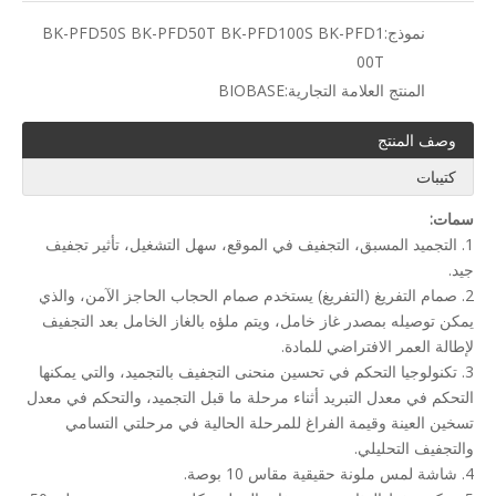
نموذج:
BK-PFD50S BK-PFD50T BK-PFD100S BK-PFD1
00T
المنتج العلامة التجارية:
BIOBASE
وصف المنتج
كتيبات
سمات:
1. التجميد المسبق، التجفيف في الموقع، سهل التشغيل، تأثير تجفيف
جيد.
2. صمام التفريغ (التفريغ) يستخدم صمام الحجاب الحاجز الآمن، والذي
يمكن توصيله بمصدر غاز خامل، ويتم ملؤه بالغاز الخامل بعد التجفيف
لإطالة العمر الافتراضي للمادة.
3. تكنولوجيا التحكم في تحسين منحنى التجفيف بالتجميد، والتي يمكنها
التحكم في معدل التبريد أثناء مرحلة ما قبل التجميد، والتحكم في معدل
تسخين العينة وقيمة الفراغ للمرحلة الحالية في مرحلتي التسامي
والتجفيف التحليلي.
4. شاشة لمس ملونة حقيقية مقاس 10 بوصة.