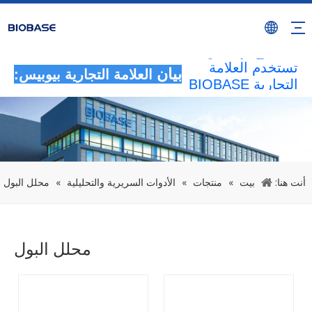
سيتم اعتبار جميع
الأنشطة غير
المصرح بها التي
تستخدم العلامة
بيان
العلامة التجارية بيوبيس:
التجارية BIOBASE
بمثابة انتهاك غير
قانوني.ستقوم
BIOBASE
بالتحقيق في
المسؤولية
القانونية.
أنت هنا:
بيت
»
منتجات
»
الأدوات السريرية والتحليلية
»
محلل البول
20240510
محلل البول