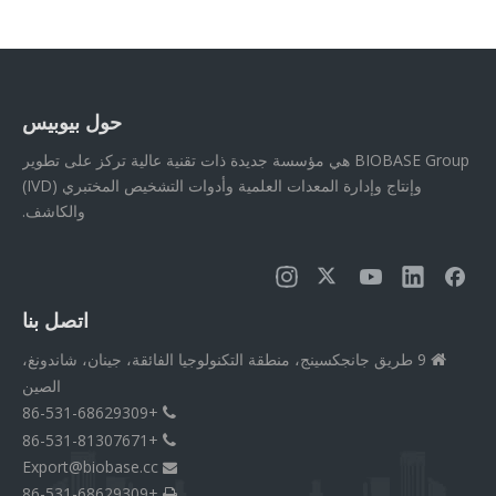
حول بيوبيس
BIOBASE Group هي مؤسسة جديدة ذات تقنية عالية تركز على تطوير
وإنتاج وإدارة المعدات العلمية وأدوات التشخيص المختبري (IVD)
والكاشف.
اتصل بنا
9 طريق جانجكسينج، منطقة التكنولوجيا الفائقة، جينان، شاندونغ،

الصين
+86-531-68629309

+86-531-81307671

Export@biobase.cc

+86-531-68629309
