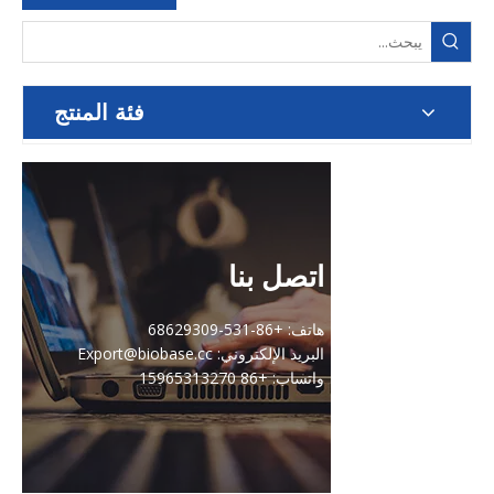
فئة المنتج
اتصل بنا
هاتف: +86-531-68629309
البريد الإلكتروني: Export@biobase.cc
واتساب: +86 15965313270