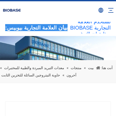
سيتم اعتبار جميع
الأنشطة غير
المصرح بها التي
تستخدم العلامة
التجارية BIOBASE
بيان
العلامة التجارية بيوبيس:
بمثابة انتهاك غير
قانوني.ستقوم
BIOBASE
بالتحقيق في
المسؤولية
القانونية.
أنت هنا:
بيت
»
منتجات
»
معدات التبريد المبردة والطبية للمختبرات
»
20240510
آحرون
»
حاوية النيتروجين السائلة للتخزين الثابت