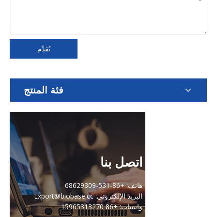
يُقدِّم
فئة المنتج
اتصل بنا
هاتف: +86-531-68629309
البريد الإلكتروني: Export@biobase.cc
واتساب: +86 15965313270