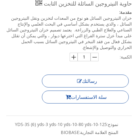
حاوية النيتروجين السائلة للتخزين الثابت
مقدمة:
خزان النيتروجين السائل هو نوع من المعدات لتخزين ونقل النيتروجين
السائل ، والذي يستخدم بشكل أساسي في البحث العلمي والإنتاج
الصناعي والعلاج الطبي والزراعة. ‌ يعتمد تصميم خزان النيتروجين السائل
على مبدأ عزل سترة الفراغ التي اخترعها ديوار ، والتي يمكن أن تقلل
بشكل فعال من فقد التبخر في النيتروجين السائل بسبب الحمل
الحراري والتوصيل والإشعاع.
الكمية:
رسالتك
سلة الاستفسارات
نموذج:
YDS-3S (6) yds-3 yds-10 yds-10-80 yds-10-125
المنتج العلامة التجارية:
BIOBASE