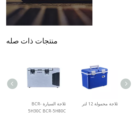
منتجات ذات صله
اطي
ثلاجة محمولة 12 لتر
ثلاجة السيارة BCR-
حاوية تخ
5H30C BCR-5H80C
السائل ال