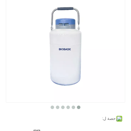
حصة ل: