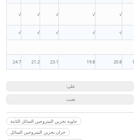
√
√
√
√
√
√
√
√
√
√
24.7
21.2
23.1
19.8
20.8
19.
على:
تحت:
حاوية تخزين النيتروجين السائل الثابتة
خزان تخزين النيتروجين السائل