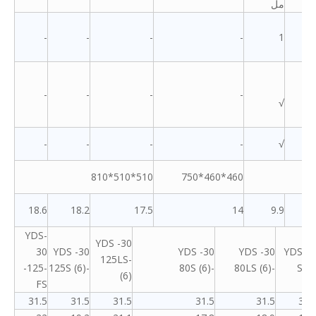
مل
-
-
-
-
1
-
-
-
-
√
-
-
-
-
√
510*510*810
460*460*750
18.6
18.2
17.5
14
9.9
YDS-
YDS -30
30
YDS -30
YDS -30
YDS -30
YDS-3
-125LS
-125-
-125S (6)
-80S (6)
-80LS (6)
S (6
(6)
FS
31.5
31.5
31.5
31.5
31.5
31.