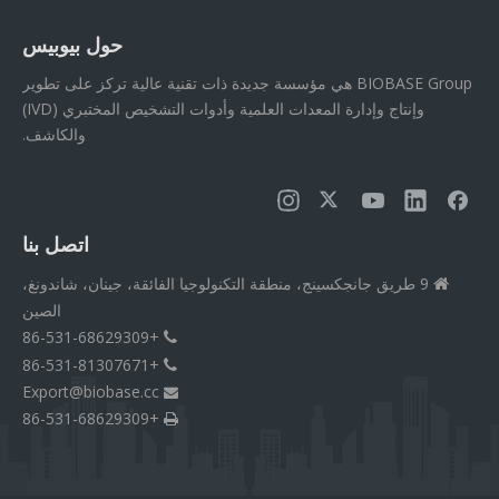
حول بيوبيس
BIOBASE Group هي مؤسسة جديدة ذات تقنية عالية تركز على تطوير
وإنتاج وإدارة المعدات العلمية وأدوات التشخيص المختبري (IVD)
والكاشف.
اتصل بنا
9 طريق جانجكسينج، منطقة التكنولوجيا الفائقة، جينان، شاندونغ،

الصين
+86-531-68629309

+86-531-81307671

Export@biobase.cc

+86-531-68629309
