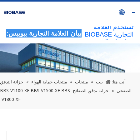
سيتم اعتبار جميع
الأنشطة غير
المصرح بها التي
تستخدم العلامة
التجارية BIOBASE
بيان
العلامة التجارية بيوبيس:
بمثابة انتهاك غير
قانوني.ستقوم
BIOBASE
بالتحقيق في
المسؤولية
القانونية.
أنت هنا:
بيت
»
منتجات
»
منتجات حماية الهواء
»
خزانة التدفق
20240510
الصفحي
»
خزانة تدفق الصفائح BBS-V1100-XF BBS-V1500-XF BBS-
V1800-XF