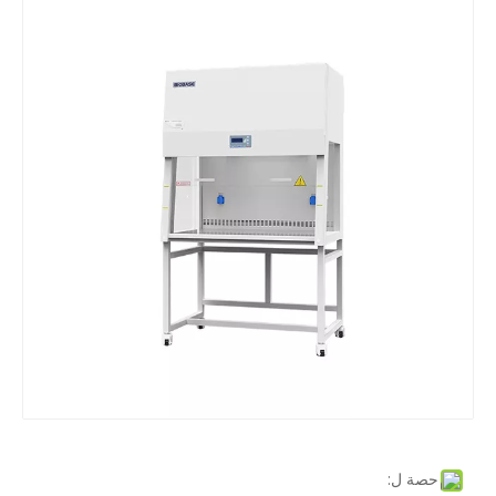
حصة ل: