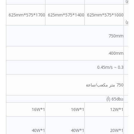
*ح)
1700*575*625mm
1400*575*625mm
1000*575*625mm
*ح)
ع
750mm
ل
س
400mm
تاح
ة
0.3 ~ 0.45m/s
ء
750 متر مكعب/ساعة
ء
اء
≤65db (أ)
ح
16W*1
16W*1
12W*1
ح
عة
40W*1
40W*1
20W*1