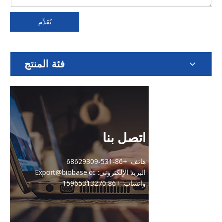
يُقدِّم
فئة المنتج
اتصل بنا
هاتف: +86-531-68629309
البريد الإلكتروني: Export@biobase.cc
واتساب: +86 15965313270