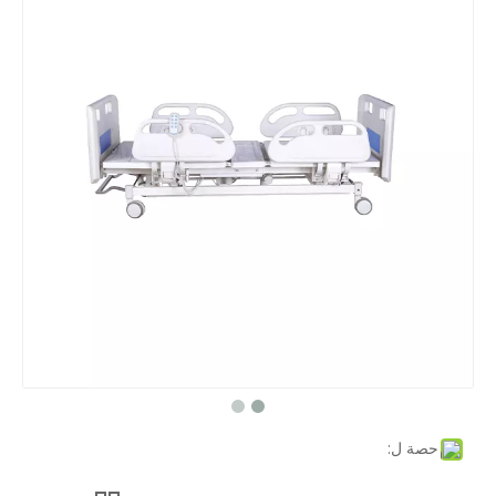
حصة ل: