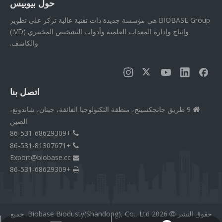
حول بيوبيس
BIOBASE Group هي مؤسسة جديدة ذات تقنية عالية تركز على تطوير
وإنتاج وإدارة المعدات العلمية وأدوات التشخيص المختبري (IVD)
والكاشف.
اتصل بنا
9 طريق جانجكسينج، منطقة التكنولوجيا الفائقة، جينان، شاندونغ،

الصين
+86-531-68629309

+86-531-81307671

Export@biobase.cc

+86-531-68629309

حقوق النشر
2026
Biobase Biodusty(Shandong), Co., Ltd. جميع
