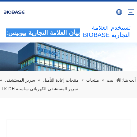
سيتم اعتبار جميع
الأنشطة غير
المصرح بها التي
تستخدم العلامة
بيان
العلامة التجارية بيوبيس:
التجارية BIOBASE
بمثابة انتهاك غير
قانوني.ستقوم
BIOBASE
بالتحقيق في
المسؤولية
القانونية.
أنت هنا:
بيت
»
منتجات
»
منتجات إعادة التأهيل
»
سرير المستشفى
»
20240510
سرير المستشفى الكهربائي سلسلة LK-DH