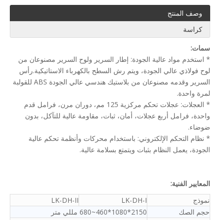
وصف المنتج
كراسة
سمات:
* استخدم مواد عالية الجودة: إطار السرير ولوح السرير مصنوعان من
لوح فولاذي عالي الجودة، ويتم رش السطح بالكهرباء الاستاتيكية.رأس
السرير وقدمه مصنوعان من بلاستيك هندسي عالي الجودة ABS للقولبة
لمرة واحدة.
* العجلات: عجلات تحكم مركزية 125 مم، دوران مرن، فرامل قدم
واحدة، فرامل أربع عجلات، أمان، ثبات، مقاومة عالية للتآكل، بدون
ضوضاء.
* نظام التحكم الإلكتروني: باستخدام محركات وأنظمة تحكم عالية
الجودة، يعمل النظام بثبات ويتمتع بسلامة عالية.
المعايير الفنية:
نموذج
LK-DH-I
LK-DH-II
حجم الصك
2150*1080*460~680 مللي متر