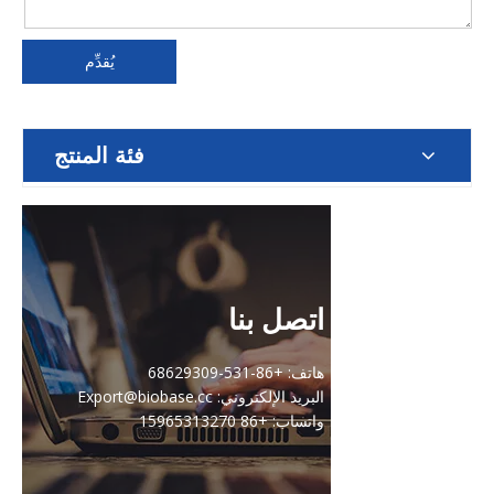
يُقدِّم
فئة المنتج
اتصل بنا
هاتف: +86-531-68629309
البريد الإلكتروني: Export@biobase.cc
واتساب: +86 15965313270