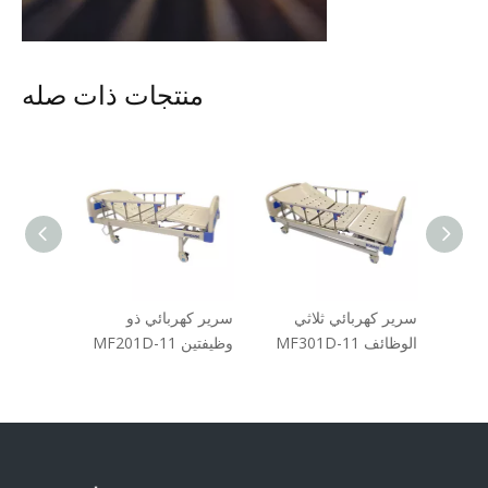
منتجات ذات صله
بعة
سرير كهربائي ثلاثي
سرير كهربائي ذو
سرير كه
الوظائف MF301D-11
وظيفتين MF201D-11
وظيفتين 203D-11