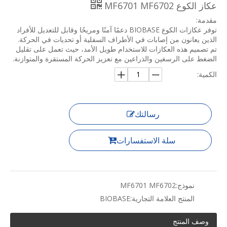
عكاز الكوع MF6701 MF6702
مقدمة:
توفر عكازات الكوع BIOBASE دعمًا آمنًا ومريحًا وقابل للتعديل للأفراد
الذين يعانون من إصابات في الأطراف السفلية أو تحديات في الحركة.
تم تصميم هذه العكازات للاستخدام طويل الأمد، حيث تعمل على تقليل
الضغط على الرسغين والذراعين مع تعزيز الحركة المستقرة والمتوازنة.
الكمية:
رسالتك
سلة الاستفسارات
نموذج:
MF6701 MF6702
المنتج العلامة التجارية:
BIOBASE
وصف المنتج