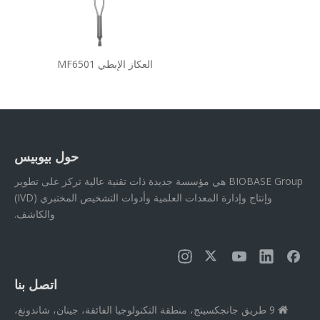
العكاز الإبطي MF6501
حول بيوبيس
BIOBASE Group هي مؤسسة جديدة ذات تقنية عالية تركز على تطوير
وإنتاج وإدارة المعدات العلمية وأدوات التشخيص المختبري (IVD)
والكاشف.
اتصل بنا
9 طريق جانجكسينج، منطقة التكنولوجيا الفائقة، جينان، شاندونغ،
