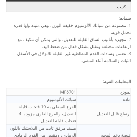
كتيب
سمات:
1. مصنوعة من سبائك الألومنيوم خفيفة الوزن، وهي متينة ولها قدرة
تحمل قوية.
2. مجهزة بأنابيب الساق القابلة للتعديل، والتي يمكن أن تتكيف مع
ارتفاعات مختلفة وتقلل بشكل فعال من ضغط اليد.
3. تضمن وسادات القدم المطاطية غير القابلة للانزلاق في الأسفل
الثبات والسلامة أثناء المشي.
المعلمات الفنية:
نموذج
MF6701
مادة
سبائك الألومنيوم
الفرع السفلي به 10 فتحات قابلة
ارتفاع قابل للتعديل
للتعديل، والفرع العلوي مزود بـ 4
فتحات قابلة للتعديل
مسند مرفق ثابت من البلاستيك باللون
قبضة دعم المحور
الرمادي، ومقبض من الفوم الرمادي