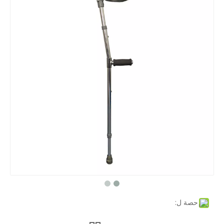
حصة ل: