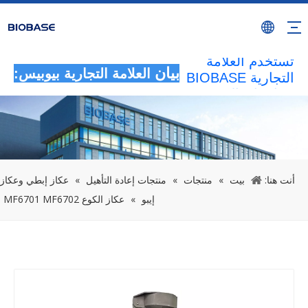
سيتم اعتبار جميع
الأنشطة غير
المصرح بها التي
تستخدم العلامة
بيان
العلامة التجارية بيوبيس:
التجارية BIOBASE
بمثابة انتهاك غير
قانوني.ستقوم
BIOBASE
بالتحقيق في
المسؤولية
القانونية.
أنت هنا:
بيت
»
منتجات
»
منتجات إعادة التأهيل
»
عكاز إبطي وعكاز
20240510
إيبو
»
عكاز الكوع MF6701 MF6702