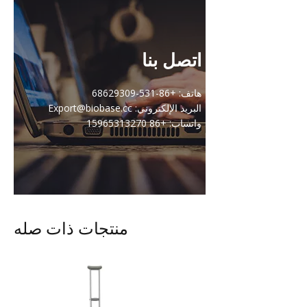
اتصل بنا
هاتف: +86-531-68629309
البريد الإلكتروني: Export@biobase.cc
واتساب: +86 15965313270
منتجات ذات صله