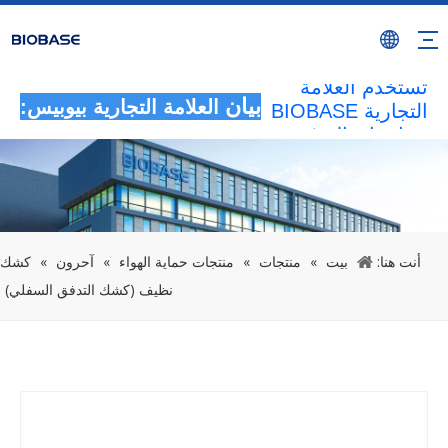
سيتم اعتبار جميع
الأنشطة غير
المصرح بها التي
تستخدم العلامة
التجارية BIOBASE
بيان
العلامة التجارية بيوبيس:
بمثابة انتهاك غير
قانوني.ستقوم
BIOBASE
بالتحقيق في
المسؤولية
القانونية.
أنت هنا:
بيت
»
منتجات
»
منتجات حماية الهواء
»
آحرون
»
كشك
20240510
نظيف (كشك التدفق السفلي)