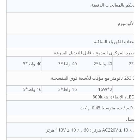
 التحكم بالمعالجات الدقيقة
 الألومنيوم
ة مضادة للكهرباء الساكنة
خ الطرد المركزي المدمج ، قابل للتعديل السرعة
40 واط*2
40 واط*3
40 واط*5
لأشعة فوق البنفسجية
16
16W*2
16 واط*3
16 واط*5
ءة: ≥300lux
AC220V ± 10  هرتز ؛ 110V ± 10 ٪ ، 60 هرتز