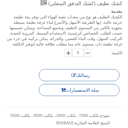
كشك نظيف (كشك التدفق السفلي)
مقدمة:
الكشك النظيف هو نوع من معدات تنقية الهواء التي توفر بيئة نظيفة
جزئية عالية، إنها الطريقة الأسهل والأسرع لبناء غرفة نظيفة بسيطة.
مجهزة بالكثير من المستوى النظيف وتجميع المساحة، ويمكن تصميمها
حسب الطلب. الخصائص الرئيسية: الاستخدام البسيط، المرونة الجيدة،
التركيب السهل، وقت البناء القصير، والحركة. يمكن تركيبه في جزء من
غرفة نظيفة ذات مستوى عام مما يتطلب نظافة عالية لتوفير التكلفة.
الكمية:
رسالتك
سلة الاستفسارات
نموذج:
بككب-1500، بككب-2000، بككب-3000، بككب-5000
المنتج العلامة التجارية:
BIOBASE