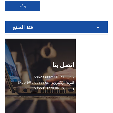
يُقدِّم
فئة المنتج
اتصل بنا
هاتف: +86-531-68629309
البريد الإلكتروني: Export@biobase.cc
واتساب: +86 15965313270