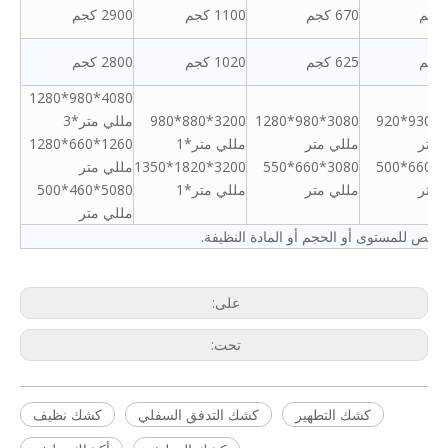
670 كجم
1100 كجم
2900 كجم
625 كجم
1020 كجم
2800 كجم
4080*980*1280
2110*930*920
3080*980*1280
3200*880*980
مللي متر*3
 متر
مللي متر
مللي متر*1
1260*660*1280
2280*660*500
3080*660*550
3200*1820*1350
مللي متر
 متر
مللي متر
مللي متر*1
5080*460*500
مللي متر
صص للمستوى أو الحجم أو المادة النظيفة.
على:
تحت:
كشك التطهير
كشك التدفق السفلي
كشك نظيف