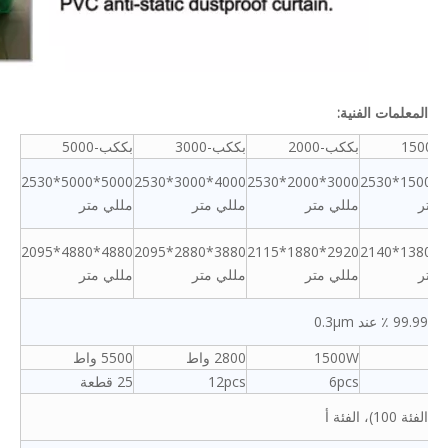
المعلمات الفنية:
150
بككب-2000
بككب-3000
بككب-5000
5000*5000*2530
4000*3000*2530
3000*2000*2530
2000*1500*2530
 متر
مللي متر
مللي متر
مللي متر
4880*4880*2095
3880*2880*2095
2920*1880*2115
1920*1380*2140
 متر
مللي متر
مللي متر
مللي متر
ند 0.3μm
8
1500W
2800 واط
5500 واط
6pcs
12pcs
25 قطعة
 الفئة أ