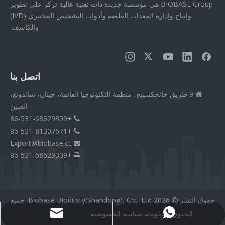
BIOBASE Group هي مؤسسة جديدة ذات تقنية عالية تركز على تطوير
وإنتاج وإدارة المعدات العلمية وأدوات التشخيص المختبري (IVD)
والكاشف.
اتصل بنا
9 طريق جانجكسينج، منطقة التكنولوجيا الفائقة، جينان، شاندونغ،

الصين
+86-531-68629309

+86-531-81307671

Export@biobase.cc

+86-531-68629309

حقوق النشر
2026
Biobase Biodusty(Shandong), Co., Ltd. جميع

الحقوق محفوظة
سياسة الخصوصية
网站网站建设公司
Export@biobase.cc
+8615965313270