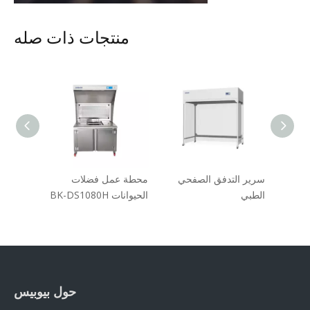
منتجات ذات صله
سرير التدفق الصفحي
محطة عمل فضلات
غسالة زج
الطبي
الحيوانات BK-DS1080H
الحيوانية
حول بيوبيس