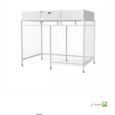
حصة ل: